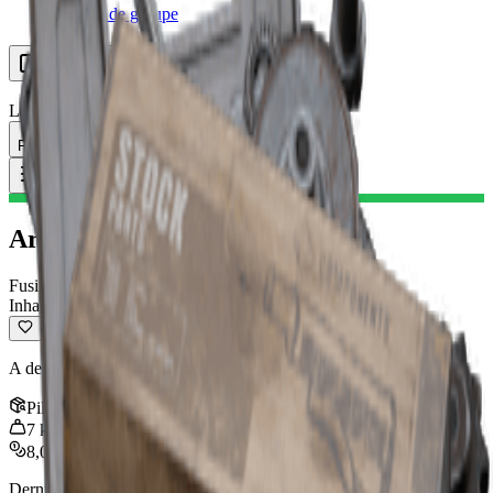
Recherche de groupe
Ressources
Langue
FR Français
Objet
:
Arpège II
Toggle Menu
Arpège II
Fusil d'assaut
Inhabituel
A des dégâts et une précision corrects.
Pile
:
1
7
kg
8,000
Dernière mise à jour
:
Mar 17, 2026