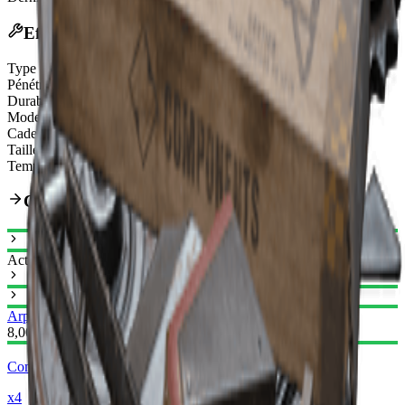
Effets
Type de munitions
Medium Ammo
Pénétration d'armure ARC
Moderate
Durabilité
110/110
Mode de tir
3-Round Burst
Cadence de tir augmentée
20%
Taille du chargeur
24
Temps de rechargement réduit
12.5%
Chemin d'amélioration
Actuel
Arpège I
Arpège II
8,000
Composants Mécaniques
x4