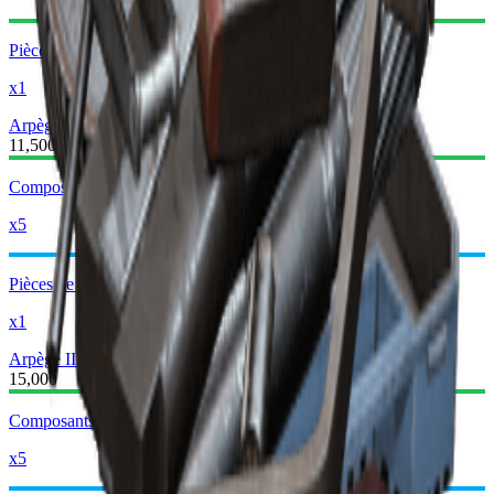
Pièces de Pistolet Simple
x1
Arpège II
Arpège III
11,500
Composants Mécaniques
x5
Pièces de Pistolet Moyen
x1
Arpège III
Arpège IV
15,000
Composants Mécaniques
x5