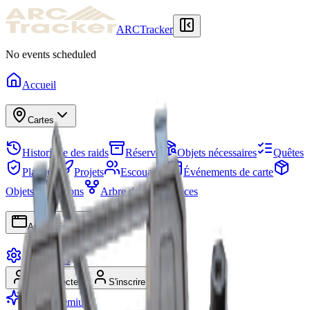
ARCTracker
No events scheduled
Accueil
Cartes
Historique des raids
Réserve
Objets nécessaires
Quêtes
Planque
Projets
Escouades
Événements de carte
Objets
Saisons
Arbre de compétences
Applications
Paramètres
Se connecter
S'inscrire
Passer Premium