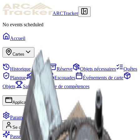
ARCTracker
No events scheduled
Accueil
Cartes
Historique des raids
Réserve
Objets nécessaires
Quêtes
Planque
Projets
Escouades
Événements de carte
Objets
Saisons
Arbre de compétences
Applications
Paramètres
Se connecter
S'inscrire
Passer Premium