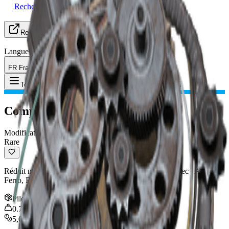
Recherche de groupe
Ressources
Langue
FR Français
Objet
:
Compensateur III
Toggle Menu
Compensateur III
Modification
Rare
Réduit modérément la dispersion par tir. Compatible avec : Arpège,
Ferro, Renégat, Enclume, Sutureur
Pile
:
1
0.75
kg
5,000