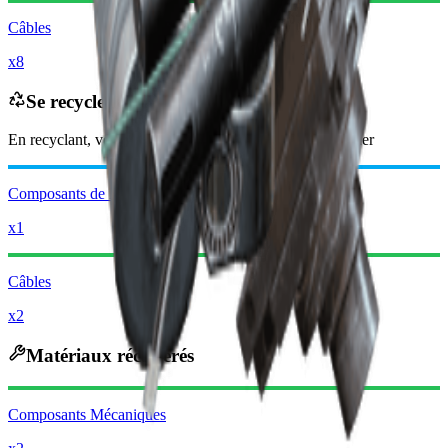
Câbles
x8
Se recycle en
En recyclant, vous recevrez
-2850
moins
Pièces de Raider
Composants de Mods
x1
Câbles
x2
Matériaux récupérés
Composants Mécaniques