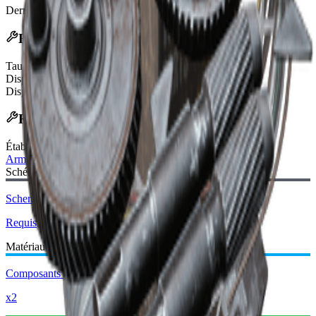
Dernière mise à jour
:
Feb 24, 2026
Effets
Taux de combustion de durabilité augmenté
20%
Dispersion maximale de tir réduite
30%
Dispersion par tir réduite
60%
Recette d'artisanat
Établi
:
Armurier
Schéma requis :
Schema Compensateur III
Requis
Matériaux requis :
Composants de Mods
x2