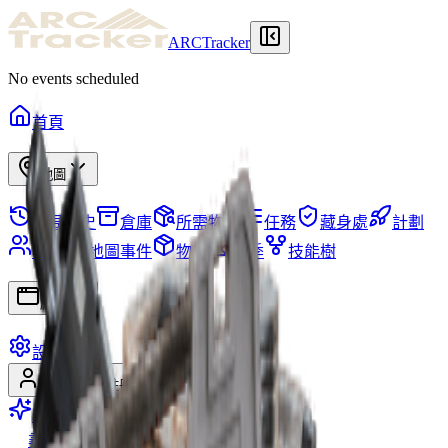
ARCTracker
No events scheduled
首頁
地圖
對局歷史
倉庫
所需物品
任務
藏身處
計劃
小隊
地圖事件
物品
賽季
技能樹
應用
設置
登錄
註冊
升級高級版
尋找組隊