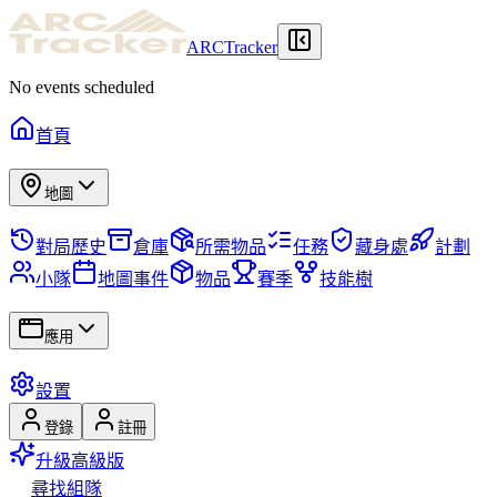
ARCTracker
No events scheduled
首頁
地圖
對局歷史
倉庫
所需物品
任務
藏身處
計劃
小隊
地圖事件
物品
賽季
技能樹
應用
設置
登錄
註冊
升級高級版
尋找組隊