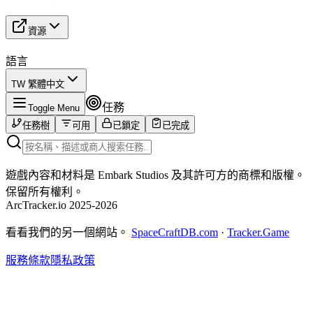
資源
語言
撿起材料
Shani
更晴朗的天空
將垃圾化為寶藏
Shani
Shani
TW 繁體中文
遠離雷達
Shani
任務
Toggle Menu
嚴陣以待
加固防禦
第一個立足點
不祥預感
Apollo
Apollo
Apollo
Celeste
任務樹
可用
已鎖定
已完成
化為瓦礫
出入口維修
合適的工具
Shani
Shani
Tian Wen
追查痕跡
腳踏實地
更好的用途
Shani
Shani
Tian Wen
純淨之夢
三連發
行賄討好
Apollo
Shani
Celeste
遊戲內容和材料是 Embark Studios 及其許可方的商標和版權。
優秀樣本
多加留意
未結餘額
沉睡的男爵
醫生的訂單
Shani
Celeste
Tian Wen
Shani
Lance
保留所有權利。
全數清算
爭奪關注
混雜訊號
遺留之物
醫療商品
ArcTracker.io 2025-2026
Tian Wen
Shani
Shani
Tian Wen
Lance
破損的紀念碑
遺跡揭密
Tian Wen
Lance
看看我們的另一個網站。
SpaceCraftDB.com
·
Tracker.Game
死亡標記
打探地勢
Tian Wen
Shani
市場修正
導回正軌
天空之眼
Tian Wen
Celeste
Shani
服務條款
隱私政策
緊盯目標
保存記憶
均衡收穫
Tian Wen
Celeste
Celeste
工業間諜
勝利山脊的回音
荒蕪庭園
安全通道
Tian Wen
Celeste
Celeste
Apollo
意外創舉
問題的根源
雨過天晴
碰撞航線
因果報應
Tian Wen
Celeste
Celeste
Tian Wen
Apollo