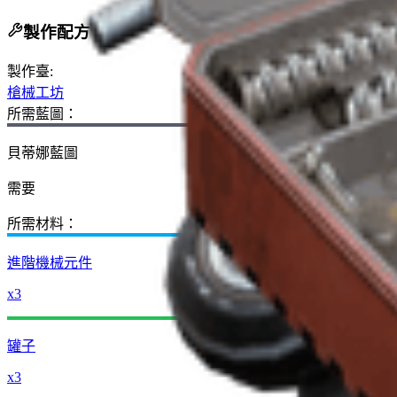
製作配方
製作臺
:
槍械工坊
所需藍圖：
貝蒂娜藍圖
需要
所需材料：
進階機械元件
x3
罐子
x3