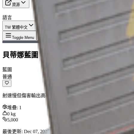
資源
語言
TW 繁體中文
物品
:
貝蒂娜藍圖
Toggle Menu
貝蒂娜藍圖
藍圖
普通
射速慢但傷害輸出高。
堆疊
:
1
0
kg
5,000
最後更新
:
Dec 07, 2025