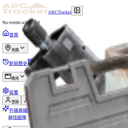
ARCTracker
No events scheduled
首頁
地圖
對局歷史
倉庫
所需物品
任務
藏身處
計劃
應用
設置
登錄
註冊
升級高級版
尋找組隊