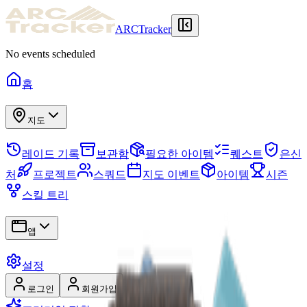
ARCTracker
No events scheduled
홈
지도
레이드 기록
보관함
필요한 아이템
퀘스트
은신
처
프로젝트
스쿼드
지도 이벤트
아이템
시즌
스킬 트리
앱
설정
로그인
회원가입