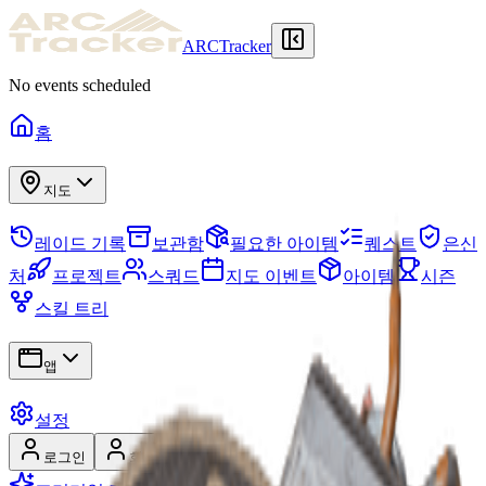
ARCTracker
No events scheduled
홈
지도
레이드 기록
보관함
필요한 아이템
퀘스트
은신
처
프로젝트
스쿼드
지도 이벤트
아이템
시즌
스킬 트리
앱
설정
로그인
회원가입