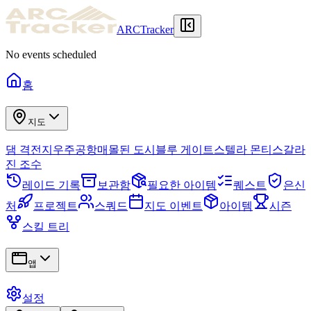
ARCTracker
No events scheduled
홈
지도
댐 격전지
우주공항
매몰된 도시
블루 게이트
스텔라 몬티스
갈라
진 조수
레이드 기록
보관함
필요한 아이템
퀘스트
은신
처
프로젝트
스쿼드
지도 이벤트
아이템
시즌
스킬 트리
앱
설정