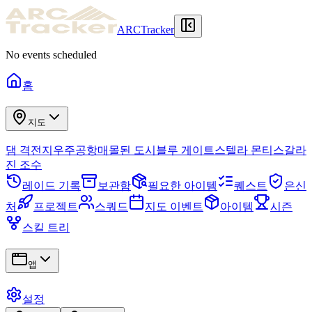
ARCTracker
No events scheduled
홈
지도
댐 격전지
우주공항
매몰된 도시
블루 게이트
스텔라 몬티스
갈라
진 조수
레이드 기록
보관함
필요한 아이템
퀘스트
은신
처
프로젝트
스쿼드
지도 이벤트
아이템
시즌
스킬 트리
앱
설정