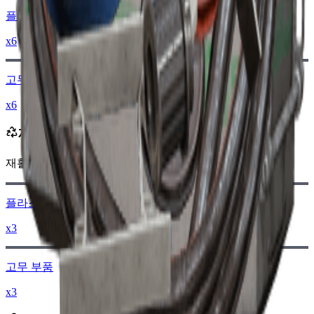
플라스틱 부품
x6
고무 부품
x6
재활용 시 획득
재활용 시 다음을 획득합니다:
-310
이하
레이더 코인
플라스틱 부품
x3
고무 부품
x3