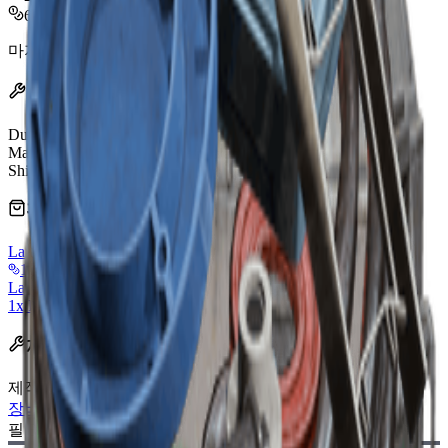
640
마지막 업데이트
:
Mar 17, 2026
효과
Durability
100/100
Max Loadout Weight
40
Shield Compatibility
Light, Medium
판매 상인
Lance
1,920 Coins
Lance
1x Free Loadout Augment
제작 레시피
제작대
:
장비 작업대
필요한 재료: