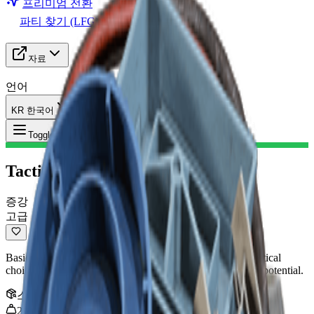
프리미엄 전환
파티 찾기 (LFG)
자료
언어
KR 한국어
아이템
:
Tactical Mk. 1
Toggle Menu
Tactical Mk. 1
증강
고급
Basic tactical augment. More Quick Use slots for more tactical
choice, but limited survivability and slightly lower looting potential.
스택
:
1
2
kg