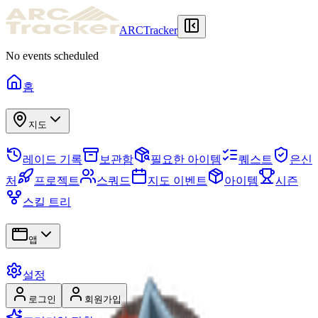
ARCTracker
No events scheduled
홈
지도
레이드 기록
보관함
필요한 아이템
퀘스트
은신
처
프로젝트
스쿼드
지도 이벤트
아이템
시즌
스킬 트리
앱
설정
로그인
회원가입