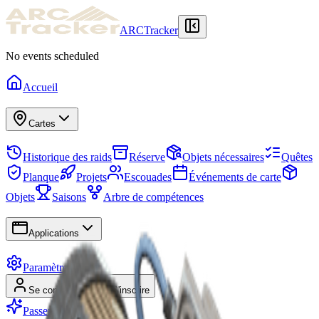
ARCTracker
No events scheduled
Accueil
Cartes
Historique des raids
Réserve
Objets nécessaires
Quêtes
Planque
Projets
Escouades
Événements de carte
Objets
Saisons
Arbre de compétences
Applications
Paramètres
Se connecter
S'inscrire
Passer Premium