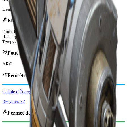
Dernière mise à jour
:
Mar 17, 2026
Effets
Durée
10s
Recharge
2/s
Temps d'utilisation
3s
Peut se trouver dans
ARC
Peut être obtenu via
Cellule d'Énergie ARC Avancée
Recycler: x2
Permet de fabriquer