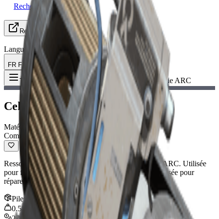
Recherche de groupe
Ressources
Langue
FR Français
Objet
:
Cellule d'Énergie ARC
Toggle Menu
Cellule d'Énergie ARC
Matériau de surface
Commun
Ressource précieuse qui tombe de tous les ennemis ARC. Utilisée
pour fabriquer : Rechargeur de bouclier Peut être utilisée pour
réparer les boucliers.
Pile
:
5
0.5
kg
270