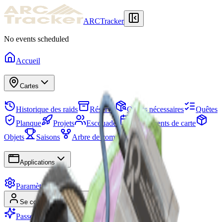
ARCTracker
No events scheduled
Accueil
Cartes
Historique des raids
Réserve
Objets nécessaires
Quêtes
Planque
Projets
Escouades
Événements de carte
Objets
Saisons
Arbre de compétences
Applications
Paramètres
Se connecter
S'inscrire
Passer Premium