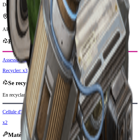
Dernière mise à jour
:
Jan 13, 2026
Peut se trouver dans
ARC
Peut être obtenu via
Assessor Matrix
Recycler: x3
Se recycle en
En recyclant, vous recevrez
-100
moins
Pièces de Raider
Cellule d'Énergie ARC
x2
Matériaux récupérés