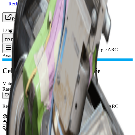
Recherche de groupe
Ressources
Langue
FR Français
Objet
:
Cellule d'Énergie ARC
Toggle Menu
Avancée
Cellule d'Énergie ARC Avancée
Matériau de surface
Rare
Ressource très précieuse qui tombe de certains ennemis ARC.
Pile
:
5
0.5
kg
640