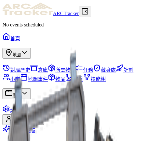
ARCTracker
No events scheduled
首頁
地圖
對局歷史
倉庫
所需物品
任務
藏身處
計劃
小隊
地圖事件
物品
賽季
技能樹
應用
設置
登錄
註冊
升級高級版
尋找組隊