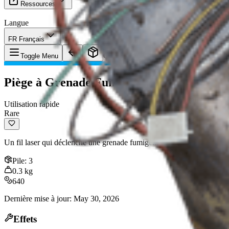
Ressources
Langue
FR Français
Objet
:
Piège à Grenade Fumigène
Toggle Menu
Piège à Grenade Fumigène
Utilisation rapide
Rare
Un fil laser qui déclenche une grenade fumigène.
Pile
:
3
0.3
kg
640
Dernière mise à jour
:
May 30, 2026
Effets