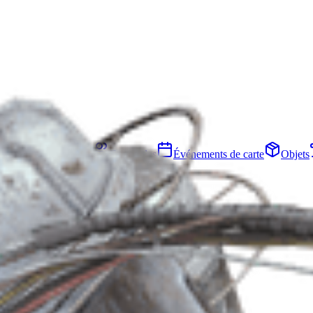
Planque
Projets
Escouades
Événements de carte
Objets