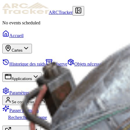
ARCTracker
No events scheduled
Accueil
Cartes
Historique des raids
Réserve
Objets nécessaires
Quêtes
Applications
Paramètres
Se connecter
S'inscrire
Passer Premium
Recherche de groupe