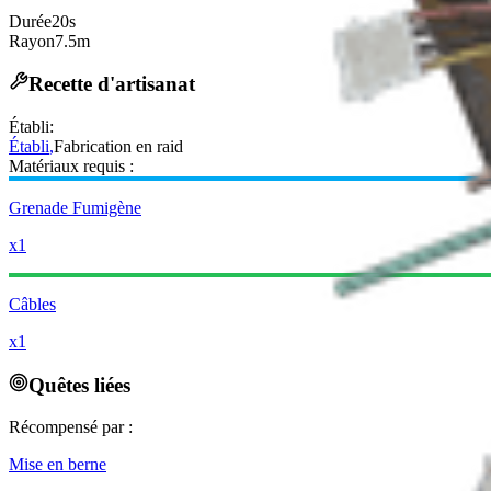
Durée
20s
Rayon
7.5m
Recette d'artisanat
Établi
:
Établi
,
Fabrication en raid
Matériaux requis :
Grenade Fumigène
x1
Câbles
x1
Quêtes liées
Récompensé par :
Mise en berne