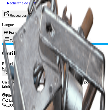
Recherche de groupe
Ressources
Langue
FR Français
Objet
:
Outils Rouillés
Toggle Menu
Outils Rouillés
Recyclable
Rare
Un ensemble d'outils, rouillés mais encore utilisables pour la
fabrication.
Pile
:
3
2
kg
1,000