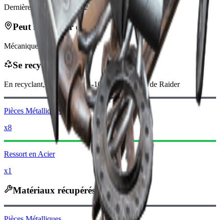
Dernière mise à jour
:
Feb 24, 2026
Peut se trouver dans
Mécanique
Se recycle en
En recyclant, vous recevrez
-100
moins
Pièces de Raider
Pièces Métalliques
x8
Ressort en Acier
x1
Matériaux récupérés
Pièces Métalliques