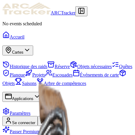
ARCTracker
No events scheduled
Accueil
Cartes
Historique des raids
Réserve
Objets nécessaires
Quêtes
Planque
Projets
Escouades
Événements de carte
Objets
Saisons
Arbre de compétences
Applications
Paramètres
Se connecter
S'inscrire
Passer Premium