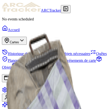
ARCTracker
No events scheduled
Accueil
Cartes
Historique des raids
Réserve
Objets nécessaires
Quêtes
Planque
Projets
Escouades
Événements de carte
Objets
Saisons
Arbre de compétences
Applications
Paramètres
Se connecter
S'inscrire
Passer Premium