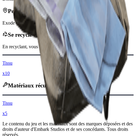
Peut se trouver dans
Exode
Se recycle en
En recyclant, vous recevrez
-140
moins
Pièces de Raider
Tissu
x10
Matériaux récupérés
Tissu
x5
Le contenu du jeu et les matériaux sont des marques déposées et des
droits d'auteur d'Embark Studios et de ses concédants. Tous droits
réservés.