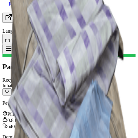
Recherche de groupe
Ressources
Langue
FR Français
Objet
:
Parachute Cassé
Toggle Menu
Parachute Cassé
Recyclable
Inhabituel
Peut être recyclé en matériaux d'artisanat.
Pile
:
3
0.8
kg
640
Dernière mise à jour
:
Dec 07, 2025