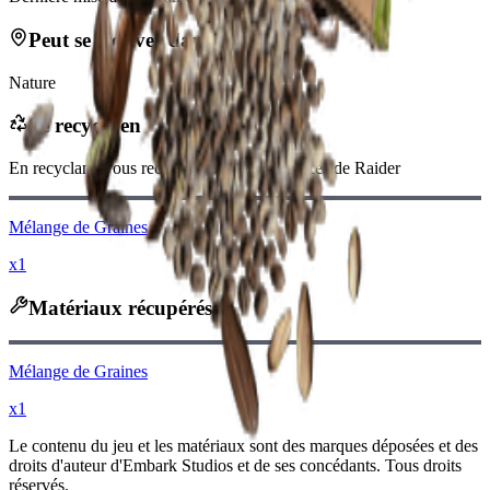
Peut se trouver dans
Nature
Se recycle en
En recyclant, vous recevrez
-540
moins
Pièces de Raider
Mélange de Graines
x1
Matériaux récupérés
Mélange de Graines
x1
Le contenu du jeu et les matériaux sont des marques déposées et des
droits d'auteur d'Embark Studios et de ses concédants. Tous droits
réservés.