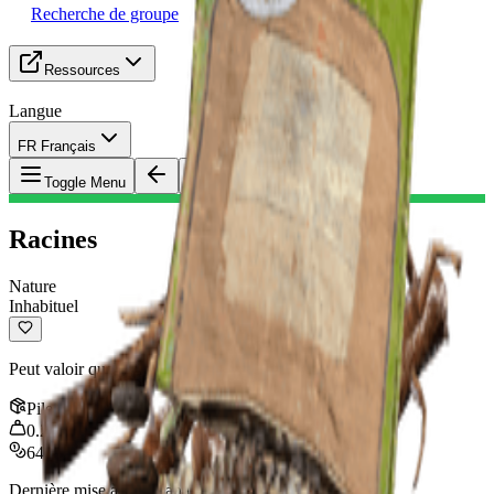
Recherche de groupe
Ressources
Langue
FR Français
Objet
:
Racines
Toggle Menu
Racines
Nature
Inhabituel
Peut valoir quelques pièces.
Pile
:
10
0.2
kg
640
Dernière mise à jour
:
Jan 09, 2026