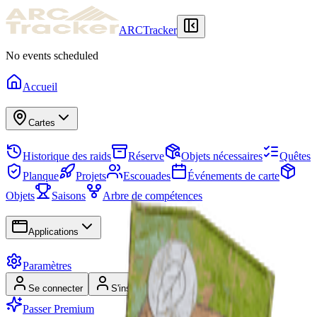
ARCTracker
No events scheduled
Accueil
Cartes
Historique des raids
Réserve
Objets nécessaires
Quêtes
Planque
Projets
Escouades
Événements de carte
Objets
Saisons
Arbre de compétences
Applications
Paramètres
Se connecter
S'inscrire
Passer Premium