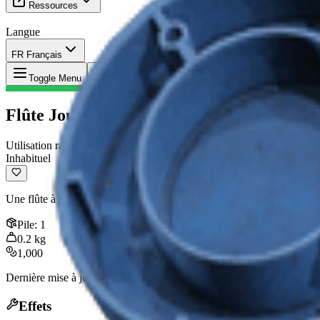
Ressources
Langue
FR Français
Objet
:
Flûte Jouable
Toggle Menu
Flûte Jouable
Utilisation rapide
Inhabituel
Une flûte à bec jouable utilisée pour attirer l'attention d'ARC et impre
Pile
:
1
0.2
kg
1,000
Dernière mise à jour
:
Mar 22, 2026
Effets