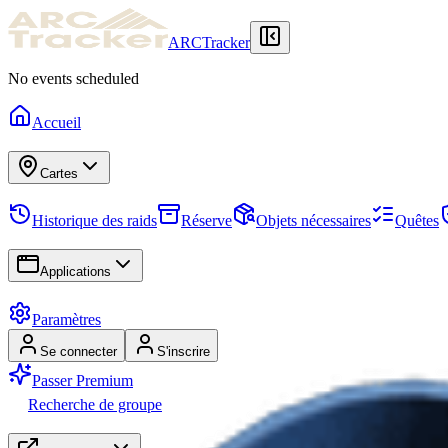
ARCTracker
No events scheduled
Accueil
Cartes
Historique des raids
Réserve
Objets nécessaires
Quêtes
Applications
Paramètres
Se connecter
S'inscrire
Passer Premium
Recherche de groupe