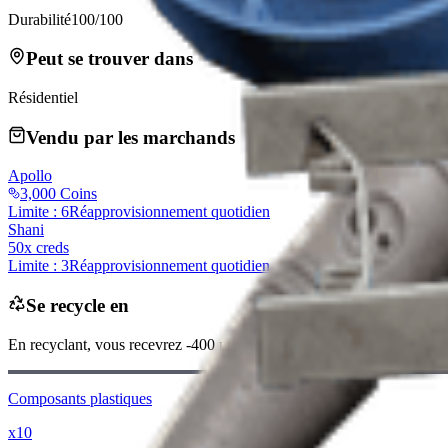
Durabilité
100/100
Peut se trouver dans
Résidentiel
Vendu par les marchands
Apollo
3,000 Coins
Limite : 6
Réapprovisionnement quotidien
Shani
50x creds
Limite : 3
Réapprovisionnement quotidien
Se recycle en
En recyclant, vous recevrez
-400
moins
Pièces de Raider
Composants plastiques
x10