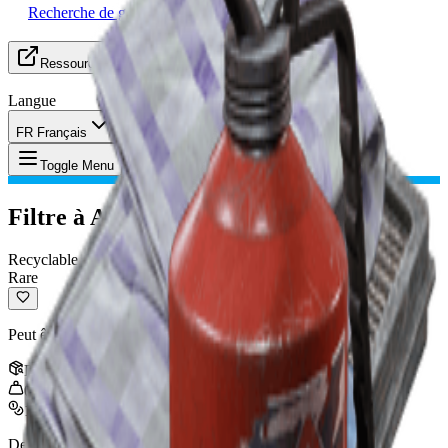
Recherche de groupe
Ressources
Langue
FR Français
Objet
:
Filtre à Air Pollué
Toggle Menu
Filtre à Air Pollué
Recyclable
Rare
Peut être recyclé en composants de fabrication.
Pile
:
3
0.8
kg
1,000
Dernière mise à jour
:
Nov 10, 2025