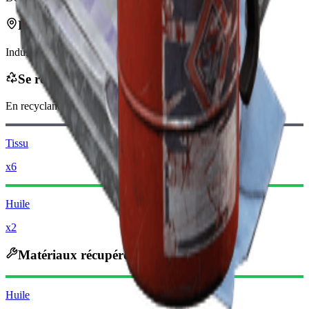
Peut se trouver dans
Industriel
Se recycle en
En recyclant, vous recevrez
-100
moins
Pièces de Raider
Tissu
x6
Huile
x2
Matériaux récupérés
Huile