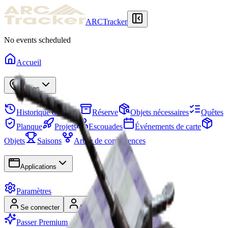
ARCTracker
No events scheduled
Accueil
Cartes
Historique des raids
Réserve
Objets nécessaires
Quêtes
Planque
Projets
Escouades
Événements de carte
Objets
Saisons
Arbre de compétences
Applications
Paramètres
Se connecter
S'inscrire
Passer Premium