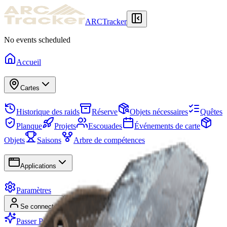
ARCTracker
No events scheduled
Accueil
Cartes
Historique des raids
Réserve
Objets nécessaires
Quêtes
Planque
Projets
Escouades
Événements de carte
Objets
Saisons
Arbre de compétences
Applications
Paramètres
Se connecter
S'inscrire
Passer Premium