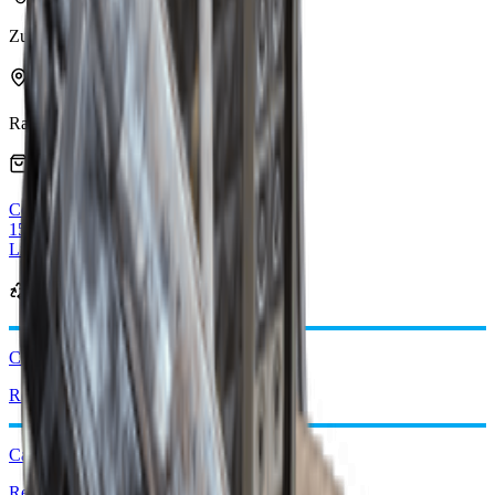
Zuletzt aktualisiert
:
Mar 22, 2026
Zu finden in
Raider
Sicherheit
Verkauft von Händlern
Celeste
vendorLevel
15x Verschiedenes Saatgut
Limit: 3
Wird täglich aufgefüllt
Erhältlich von
Canto I
Recyceln: x2
Canto II
Recyceln: x2