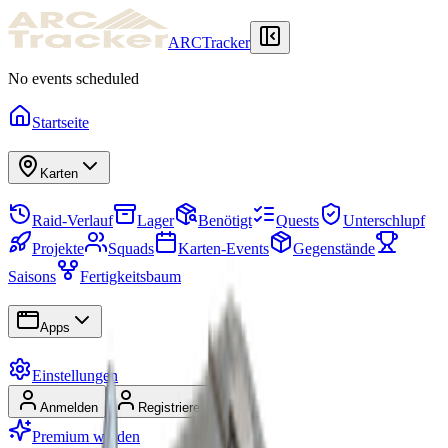
ARCTracker
No events scheduled
Startseite
Karten
Raid-Verlauf
Lager
Benötigt
Quests
Unterschlupf
Projekte
Squads
Karten-Events
Gegenstände
Saisons
Fertigkeitsbaum
Apps
Einstellungen
Anmelden
Registrieren
Premium werden