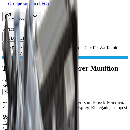
Gruppe suchen (LFG)
Ressourcen
Sprache
DE Deutsch
Gegenstand
:
Teile für Waffe mit
Toggle Menu
mittlerer Munition
Teile für Waffe mit mittlerer Munition
Oberflächen-Material
Selten
Verschiedenste Ersatzteile, die in Gewehren zum Einsatz kommen.
Zur Herstellung von: Torrente, Venator, Osprey, Renegade, Tempest
Stapel
:
5
0.4
kg
700