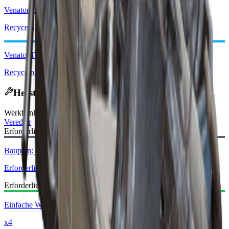
Venator III
Recyceln: x3
Venator IV
Recyceln: x3
Herstellungsrezept
Werkbank
:
Veredler
Erforderlicher Bauplan:
Bauplan: Teile für Waffe mit mittlerer Munition
Erforderlich
Erforderliche Materialien:
Einfache Waffenteile
x4