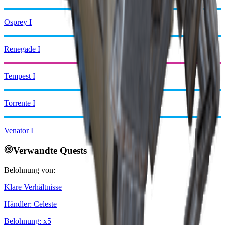
Osprey I
Renegade I
Tempest I
Torrente I
Venator I
Verwandte Quests
Belohnung von:
Klare Verhältnisse
Händler
:
Celeste
Belohnung
: x
5