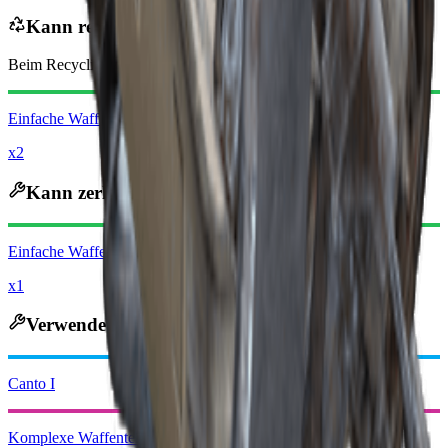
Kann recycelt werden zu
Beim Recycling erhältst du
-40
weniger
Raider-Münzen
Einfache Waffenteile
x2
Kann zerlegt werden zu
Einfache Waffenteile
x1
Verwendet im Handwerk
Canto I
Komplexe Waffenteile