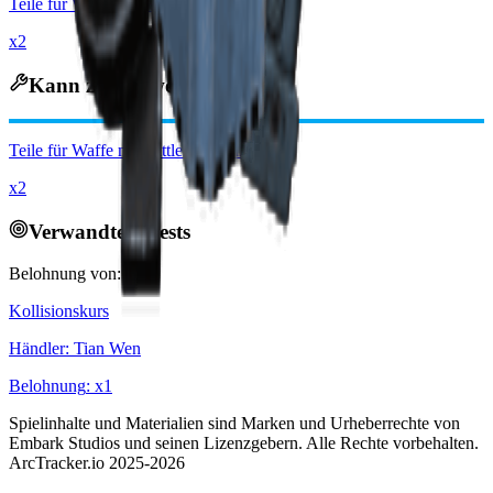
Teile für Waffe mit mittlerer Munition
x2
Kann zerlegt werden zu
Teile für Waffe mit mittlerer Munition
x2
Verwandte Quests
Belohnung von:
Kollisionskurs
Händler
:
Tian Wen
Belohnung
: x
1
Spielinhalte und Materialien sind Marken und Urheberrechte von
Embark Studios und seinen Lizenzgebern. Alle Rechte vorbehalten.
ArcTracker.io 2025-2026