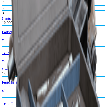
Canto I
Canto II
10,000
Fortschrittliche mechanische Komponenten
x1
Teile für Waffe mit mittlerer Munition
x2
Canto II
Canto III
13,000
Fortschrittliche mechanische Komponenten
x1
Teile für Waffe mit mittlerer Munition