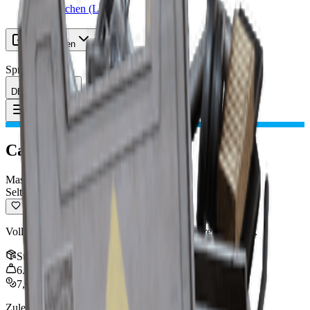
Gruppe suchen (LFG)
Ressourcen
Sprache
DE Deutsch
Gegenstand
:
Canto I
Toggle Menu
Canto I
Maschinenpistole
Selten
Vollautomatische Maschinenpistole mit größerem Kaliber.
Stapel
:
1
6.5
kg
7,000
Zuletzt aktualisiert
:
Mar 31, 2026