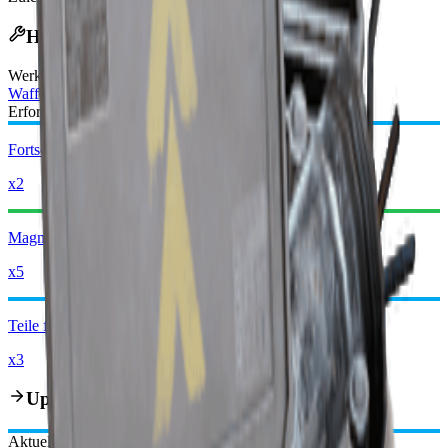
Herstellungsrezept
Werkbank
:
Waffenstation
Erforderliche Materialien:
Fortschrittliche mechanische Komponenten
x2
Magnet
x5
Teile für Waffe mit mittlerer Munition
x3
Upgrade-Pfad
Aktuell