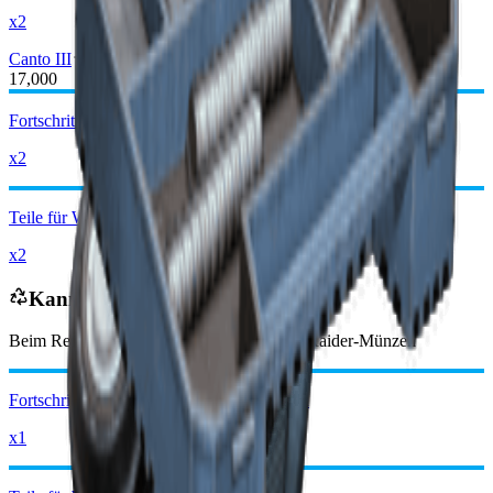
x2
Canto III
Canto IV
17,000
Fortschrittliche mechanische Komponenten
x2
Teile für Waffe mit mittlerer Munition
x2
Kann recycelt werden zu
Beim Recycling erhältst du
-3850
weniger
Raider-Münzen
Fortschrittliche mechanische Komponenten
x1