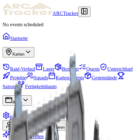
ARCTracker
No events scheduled
Startseite
Karten
Raid-Verlauf
Lager
Benötigt
Quests
Unterschlupf
Projekte
Squads
Karten-Events
Gegenstände
Saisons
Fertigkeitsbaum
Apps
Einstellungen
Anmelden
Registrieren
Premium werden