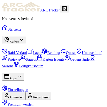
ARCTracker
No events scheduled
Startseite
Karten
Raid-Verlauf
Lager
Benötigt
Quests
Unterschlupf
Projekte
Squads
Karten-Events
Gegenstände
Saisons
Fertigkeitsbaum
Apps
Einstellungen
Anmelden
Registrieren
Premium werden