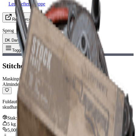
Leder efter Gruppe
Ressourcer
Sprog
DK Dansk
Genstand
:
Stitcher IV
Toggle Menu
Stitcher IV
Maskinpistol
Almindelig
Fuldautomatisk SMG. Giver god skade, men har en ret lav
skudhastighed og kan være svær at kontrollere.
Stak
:
1
5
kg
5,000