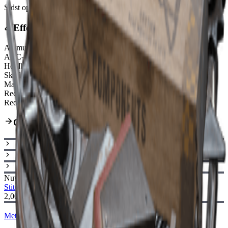
Sidst opdateret
:
Feb 24, 2026
Effekter
Ammunitionstype
Light Ammo
ARC-rustningspenetration
Very Weak
Holdbarhed
130/130
Skydningstilstand
Fully-Automatic
Magasinstørrelse
20
Reduceret horisontal rekyl
50%
Reduceret genindlæsningstid
40%
Opgraderingsvej
Nuværende
Stitcher I
Stitcher II
2,000
Metaldele