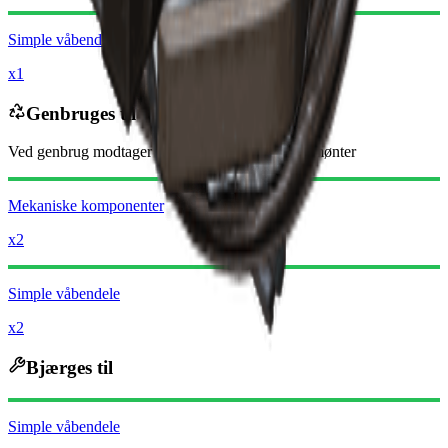
Simple våbendele
x1
Genbruges til
Ved genbrug modtager du
-3060
mindre
Raider-mønter
Mekaniske komponenter
x2
Simple våbendele
x2
Bjærges til
Simple våbendele