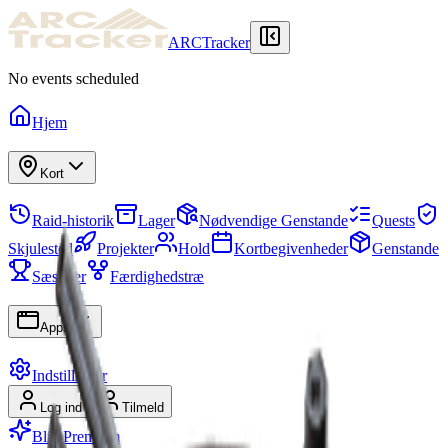
ARCTracker
No events scheduled
Hjem
Kort
Raid-historik
Lager
Nødvendige Genstande
Quests
Skjulested
Projekter
Hold
Kortbegivenheder
Genstande
Sæsoner
Færdighedstræ
Apps
Indstillinger
Log ind
Tilmeld
Bliv Premium