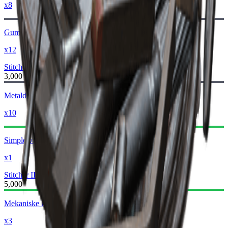
x8
Gummidele
x12
Stitcher II
Stitcher III
3,000
Metaldele
x10
Simple våbendele
x1
Stitcher III
Stitcher IV
5,000
Mekaniske komponenter
x3