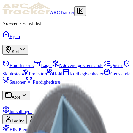
ARCTracker
No events scheduled
Hjem
Kort
Raid-historik
Lager
Nødvendige Genstande
Quests
Skjulested
Projekter
Hold
Kortbegivenheder
Genstande
Sæsoner
Færdighedstræ
Apps
Indstillinger
Log ind
Tilmeld
Bliv Premium