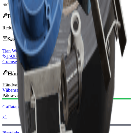
Sidst opdateret
:
Mar 22, 2026
Effekter
Reduceret vertikal rekyl
20%
Sælges af handlende
Tian Wen
vendorLevel
1,920 Coins
Grænse: 5
Genopfyldes dagligt
Håndværksopskrift
Håndværksbord
:
Våbensmed
Påkrævede Materialer:
Gaffatape
x1
Plastdele