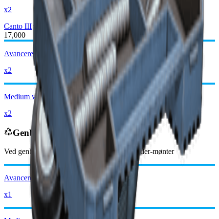
x2
Canto III
Canto IV
17,000
Avancerede mekaniske komponenter
x2
Medium våbendele
x2
Genbruges til
Ved genbrug modtager du
-3850
mindre
Raider-mønter
Avancerede mekaniske komponenter
x1