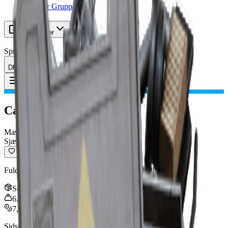
Leder efter Gruppe
Ressourcer
Sprog
DK Dansk
Genstand
:
Canto I
Toggle Menu
Canto I
Maskinpistol
Sjælden
Fuldautomatisk maskinpistol med en større kaliber.
Stak
:
1
6.5
kg
7,000
Sidst opdateret
:
Mar 31, 2026