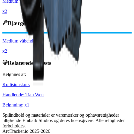
Medium våbendele
x2
Bjærges til
Medium våbendele
x2
Relaterede Quests
Belønnes af:
Kollisionskurs
Handlende
:
Tian Wen
Belønning
: x
1
Spilindhold og materialer er varemærker og ophavsrettigheder
tilhørende Embark Studios og deres licensgivere. Alle rettigheder
forbeholdes.
ArcTracker.io 2025-2026