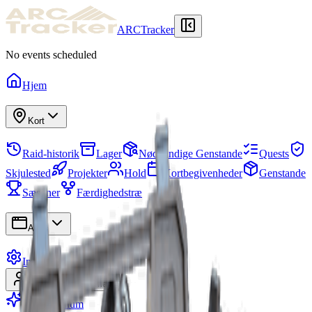
ARCTracker
No events scheduled
Hjem
Kort
Raid-historik
Lager
Nødvendige Genstande
Quests
Skjulested
Projekter
Hold
Kortbegivenheder
Genstande
Sæsoner
Færdighedstræ
Apps
Indstillinger
Log ind
Tilmeld
Bliv Premium