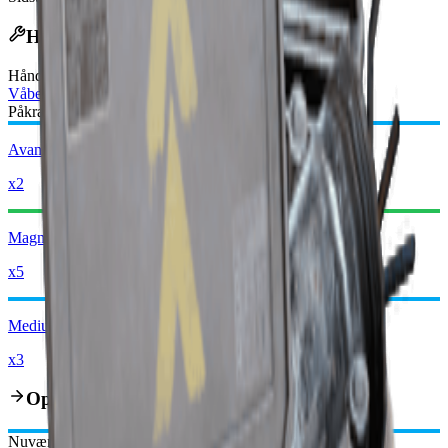
Håndværksopskrift
Håndværksbord
:
Våbensmed
Påkrævede Materialer:
Avancerede mekaniske komponenter
x2
Magnet
x5
Medium våbendele
x3
Opgraderingsvej
Nuværende