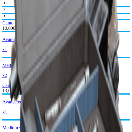
Canto I
Canto II
10,000
Avancerede mekaniske komponenter
x1
Medium våbendele
x2
Canto II
Canto III
13,000
Avancerede mekaniske komponenter
x1
Medium våbendele