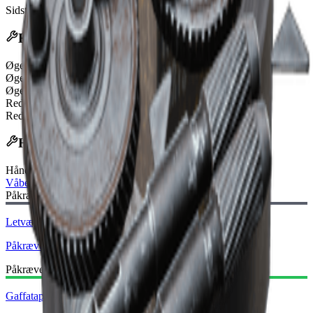
Sidst opdateret
:
Feb 24, 2026
Effekter
Øget ADS-hastighed
200%
Øget rekylgendannelsestid
50%
Øget vertikal rekyl
50%
Reduceret udstyrstid
30%
Reduceret afudstyrstid
30%
Håndværksopskrift
Håndværksbord
:
Våbensmed
Påkrævet Plantegning:
Letvægtskolbe-tegning
Påkrævet
Påkrævede Materialer:
Gaffatape