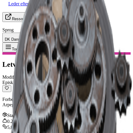
Leder efter Gruppe
Ressourcer
Sprog
DK Dansk
Genstand
:
Letvægtskolbe
Toggle Menu
Letvægtskolbe
Modifikation
Episk
Forbedrer ADS- og trækningshastighed moderat. Kompatibel med:
Arpeggio, Kettle, Ferro, Renegade, Hullcracker
Stak
:
1
0.25
kg
5,000