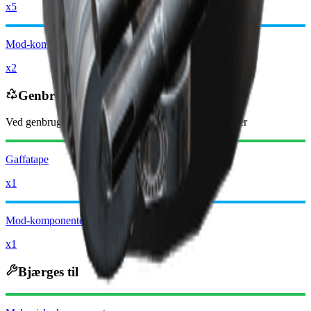
x5
Mod-komponenter
x2
Genbruges til
Ved genbrug modtager du
-2950
mindre
Raider-mønter
Gaffatape
x1
Mod-komponenter
x1
Bjærges til