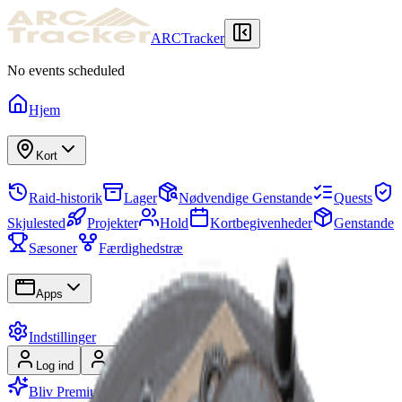
ARCTracker
No events scheduled
Hjem
Kort
Raid-historik
Lager
Nødvendige Genstande
Quests
Skjulested
Projekter
Hold
Kortbegivenheder
Genstande
Sæsoner
Færdighedstræ
Apps
Indstillinger
Log ind
Tilmeld
Bliv Premium