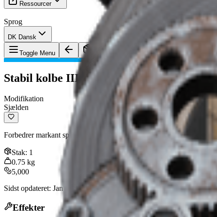
Ressourcer
Sprog
DK Dansk
Genstand
:
Stabil kolbe III
Toggle Menu
Stabil kolbe III
Modifikation
Sjælden
Forbedrer markant spredning og rekylgendannelsestid.
Stak
:
1
0.75
kg
5,000
Sidst opdateret
:
Jan 09, 2026
Effekter