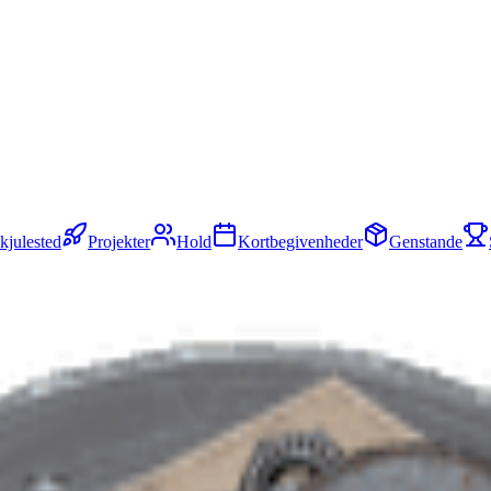
kjulested
Projekter
Hold
Kortbegivenheder
Genstande