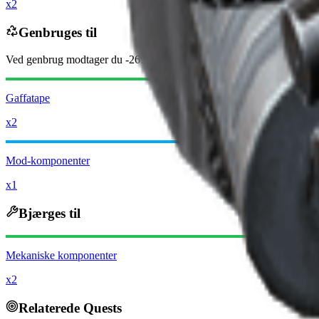
x2
Genbruges til
Ved genbrug modtager du
-2650
mindre
Raider-mønter
Gaffatape
x2
Mod-komponenter
x1
Bjærges til
Mekaniske komponenter
x2
Relaterede Quests