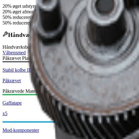
20% øget udstyrstid
20% øget afmonteringstid
50% reduceret spredningsgendannelsestid
50% reduceret rekylgendannelsestid
Håndværksopskrift
Håndværksbord
:
Våbensmed
Påkrævet Plantegning:
Stabil kolbe III-tegning
Påkrævet
Påkrævede Materialer:
Gaffatape
x5
Mod-komponenter