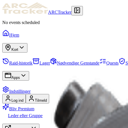
ARCTracker
No events scheduled
Hjem
Kort
Raid-historik
Lager
Nødvendige Genstande
Quests
S
Apps
Indstillinger
Log ind
Tilmeld
Bliv Premium
Leder efter Gruppe