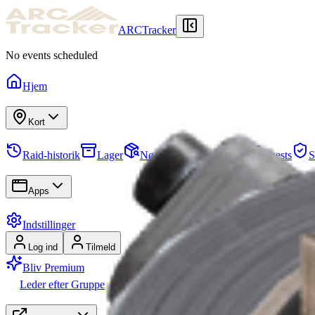
ARCTracker
No events scheduled
Hjem
Kort
Raid-historik
Lager
Nødvendige Genstande
Quests
S
Apps
Indstillinger
Log ind
Tilmeld
Bliv Premium
Leder efter Gruppe