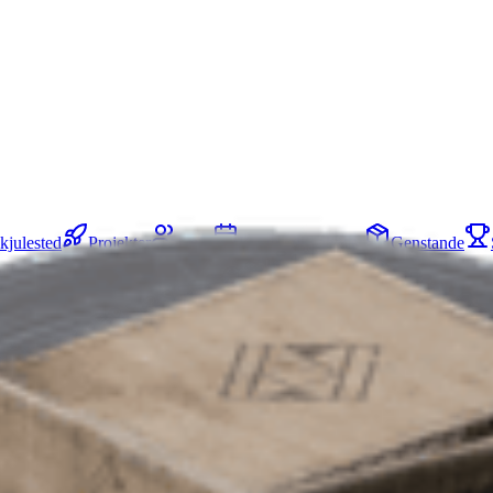
kjulested
Projekter
Hold
Kortbegivenheder
Genstande