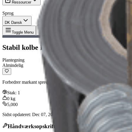
Ressourcer
Sprog
DK Dansk
Genstand
:
Stabil kolbe III-tegning
Toggle Menu
Stabil kolbe III-tegning
Plantegning
Almindelig
Forbedrer markant spredning og rekylgendannelsestid.
Stak
:
1
0
kg
5,000
Sidst opdateret
:
Dec 07, 2025
Håndværksopskrift