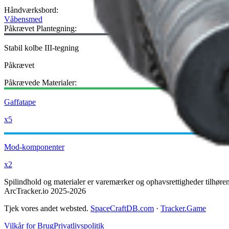
Håndværksbord
:
Våbensmed
Påkrævet Plantegning:
Stabil kolbe III-tegning
Påkrævet
Påkrævede Materialer:
Gaffatape
x5
Mod-komponenter
x2
Spilindhold og materialer er varemærker og ophavsrettigheder tilhøren
ArcTracker.io 2025-2026
Tjek vores andet websted.
SpaceCraftDB.com
·
Tracker.Game
Vilkår for Brug
Privatlivspolitik