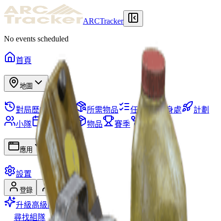
ARCTracker
No events scheduled
首頁
地圖
對局歷史
倉庫
所需物品
任務
藏身處
計劃
小隊
地圖事件
物品
賽季
技能樹
應用
設置
登錄
註冊
升級高級版
尋找組隊