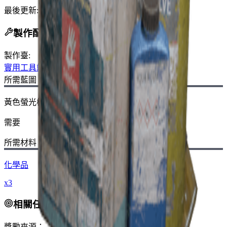
最後更新
:
Nov 13, 2025
製作配方
製作臺
:
實用工具站
所需藍圖：
黃色螢光棒
需要
所需材料：
化學品
x3
相關任務
獎勵來源：