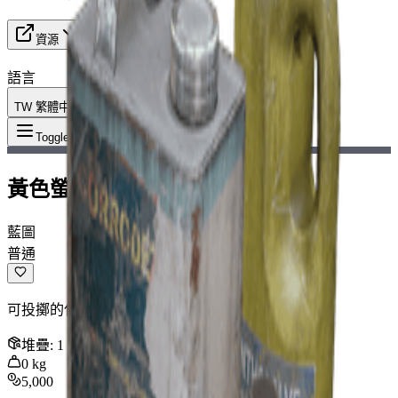
資源
語言
TW 繁體中文
物品
:
黃色螢光棒
Toggle Menu
黃色螢光棒
藍圖
普通
可投擲的化學光源，照亮周圍區域。
堆疊
:
1
0
kg
5,000