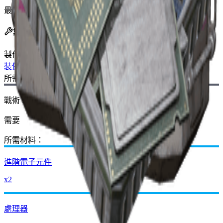
最後更新
:
Nov 11, 2025
製作配方
製作臺
:
裝備工作台
所需藍圖：
戰術 Mk. 3（治療）藍圖
需要
所需材料：
進階電子元件
x2
處理器