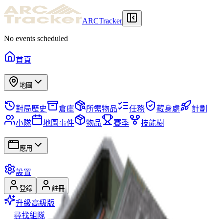
ARCTracker
No events scheduled
首頁
地圖
對局歷史
倉庫
所需物品
任務
藏身處
計劃
小隊
地圖事件
物品
賽季
技能樹
應用
設置
登錄
註冊
升級高級版
尋找組隊