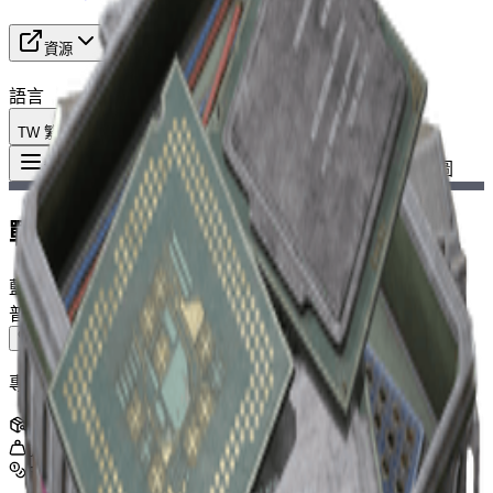
資源
語言
TW 繁體中文
物品
:
戰術 Mk. 3（治療）藍圖
Toggle Menu
戰術 Mk. 3（治療）藍圖
藍圖
普通
專注於治療的增強裝備，為治療物品增加額外欄位。
堆疊
:
1
0
kg
5,000