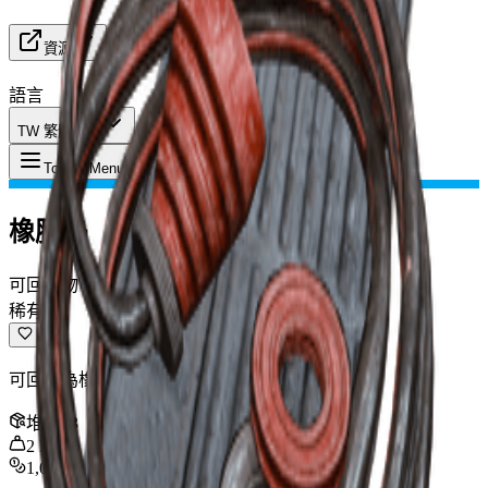
資源
語言
TW 繁體中文
物品
:
橡膠墊
Toggle Menu
橡膠墊
可回收物
稀有
可回收為橡膠零件。
堆疊
:
3
2
kg
1,000