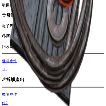
最後更新
:
Feb 24, 2026
發現於
電子元件
回收產出
回收時，您將獲得
-100
更少
錢幣
橡膠零件
x18
拆解產出
橡膠零件
x12