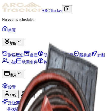
ARCTracker
No events scheduled
首頁
地圖
對局歷史
倉庫
所需物品
任務
藏身處
計劃
小隊
地圖事件
物品
賽季
技能樹
應用
設置
登錄
註冊
升級高級版
尋找組隊