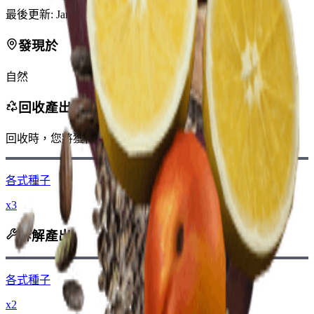
最後更新
:
Jan 13, 2026
發現於
自然
回收產出
回收時，您將獲得
-340
更少
錢幣
各式種子
x3
拆解產出
各式種子
x2