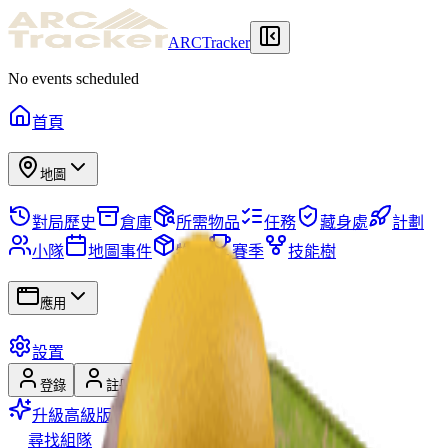
ARCTracker
No events scheduled
首頁
地圖
對局歷史
倉庫
所需物品
任務
藏身處
計劃
小隊
地圖事件
物品
賽季
技能樹
應用
設置
登錄
註冊
升級高級版
尋找組隊