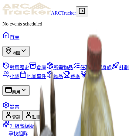
ARCTracker
No events scheduled
首頁
地圖
對局歷史
倉庫
所需物品
任務
藏身處
計劃
小隊
地圖事件
物品
賽季
技能樹
應用
設置
登錄
註冊
升級高級版
尋找組隊