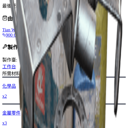
最後更新
:
Feb 24, 2026
由商人販售
Tian Wen
900 Coins
製作配方
製作臺
:
工作台
所需材料：
化學品
x2
金屬零件
x3