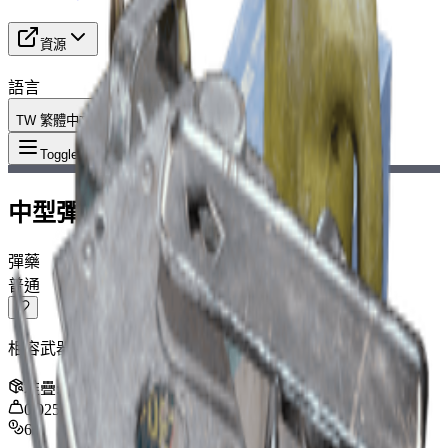
資源
語言
TW 繁體中文
物品
:
中型彈藥
Toggle Menu
中型彈藥
彈藥
普通
相容武器：Rattler、Tempest、Arpeggio、Renegade、Torrente
堆疊
:
80
0.025
kg
6