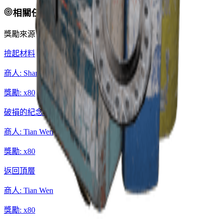
相關任務
獎勵來源：
撿起材料
商人
:
Shani
獎勵
: x
80
破損的紀念碑
商人
:
Tian Wen
獎勵
: x
80
返回頂層
商人
:
Tian Wen
獎勵
: x
80