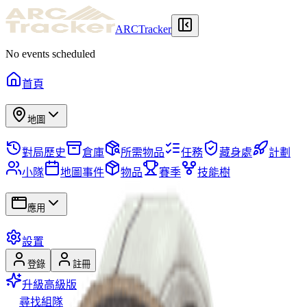
ARCTracker
No events scheduled
首頁
地圖
對局歷史
倉庫
所需物品
任務
藏身處
計劃
小隊
地圖事件
物品
賽季
技能樹
應用
設置
登錄
註冊
升級高級版
尋找組隊