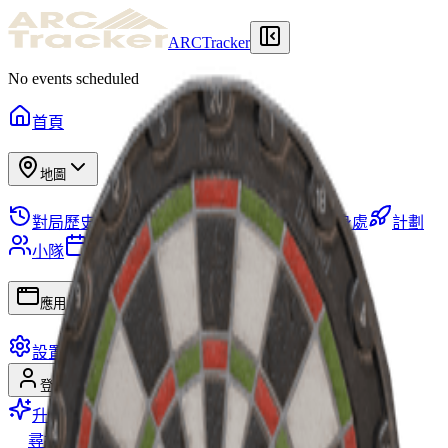
ARCTracker
No events scheduled
首頁
地圖
對局歷史
倉庫
所需物品
任務
藏身處
計劃
小隊
地圖事件
物品
賽季
技能樹
應用
設置
登錄
註冊
升級高級版
尋找組隊