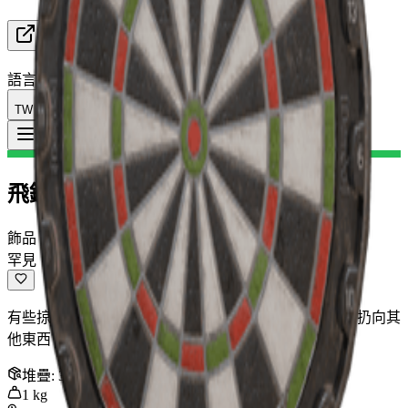
資源
語言
TW 繁體中文
物品
:
飛鏢靶
Toggle Menu
飛鏢靶
飾品
罕見
有些掠奪者用它來練習靈巧度。其他人只是喜歡把東西扔向其
他東西。
堆疊
:
3
1
kg