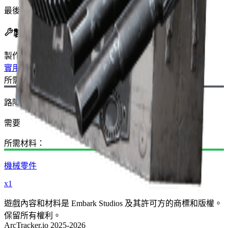
最後更新
:
Nov 13, 2025
製作配方
製作臺
:
實用工具站
所需藍圖：
路障套組藍圖
需要
所需材料：
機械零件
x1
遊戲內容和材料是 Embark Studios 及其許可方的商標和版權。
保留所有權利。
ArcTracker.io 2025-2026