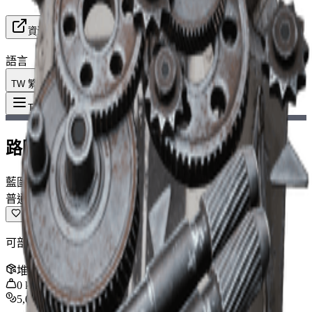
資源
語言
TW 繁體中文
物品
:
路障套組藍圖
Toggle Menu
路障套組藍圖
藍圖
普通
可部署的掩體，能夠阻擋傷害直到被摧毀。
堆疊
:
1
0
kg
5,000