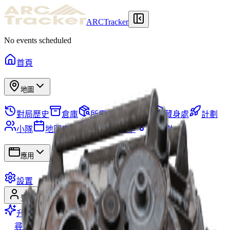
ARCTracker
No events scheduled
首頁
地圖
對局歷史
倉庫
所需物品
任務
藏身處
計劃
小隊
地圖事件
物品
賽季
技能樹
應用
設置
登錄
註冊
升級高級版
尋找組隊