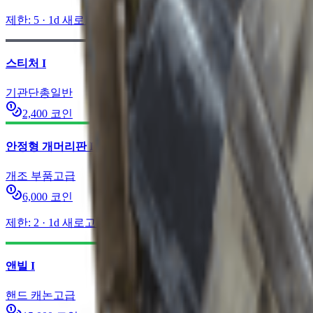
제한
:
5
·
1d
새로고침
스티처 I
기관단총
일반
2,400
코인
안정형 개머리판 II
개조 부품
고급
6,000
코인
제한
:
2
·
1d
새로고침
앤빌 I
핸드 캐논
고급