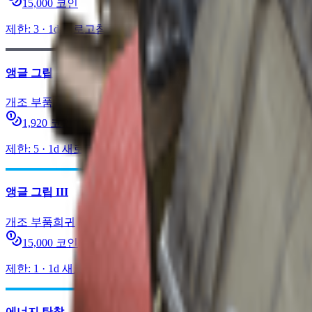
15,000
코인
제한
:
3
·
1d
새로고침
앵글 그립 I
개조 부품
일반
1,920
코인
제한
:
5
·
1d
새로고침
앵글 그립 III
개조 부품
희귀
15,000
코인
제한
:
1
·
1d
새로고침
에너지 탄창