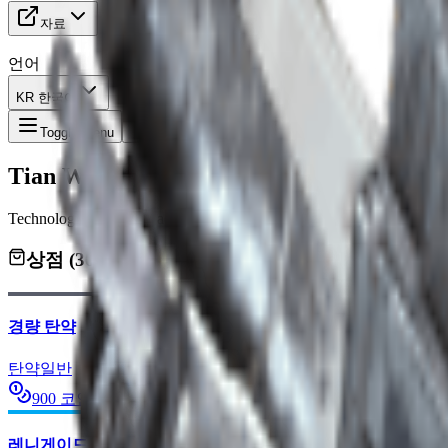
자료
언어
KR 한국어
Tian Wen
Toggle Menu
Tian Wen
Technology expert and advanced equipment dealer.
상점
(
30
)
경량 탄약
탄약
일반
900
코인
레니게이드 I