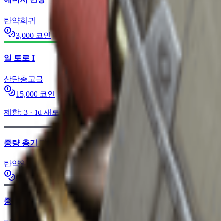
탄약
희귀
3,000
코인
일 토로 I
산탄총
고급
15,000
코인
제한
:
3
·
1d
새로고침
중량 총기 탄약
탄약
일반
900
코인
중량 탄약