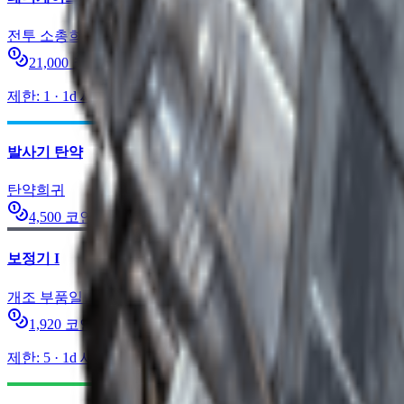
전투 소총
희귀
21,000
코인
제한
:
1
·
1d
새로고침
발사기 탄약
탄약
희귀
4,500
코인
보정기 I
개조 부품
일반
1,920
코인
제한
:
5
·
1d
새로고침