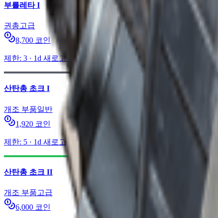
부를레타 I
권총
고급
8,700
코인
제한
:
3
·
1d
새로고침
산탄총 초크 I
개조 부품
일반
1,920
코인
제한
:
5
·
1d
새로고침
산탄총 초크 II
개조 부품
고급
6,000
코인