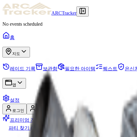
ARCTracker
No events scheduled
홈
지도
레이드 기록
보관함
필요한 아이템
퀘스트
은신
앱
설정
로그인
회원가입
프리미엄 전환
파티 찾기 (LFG)