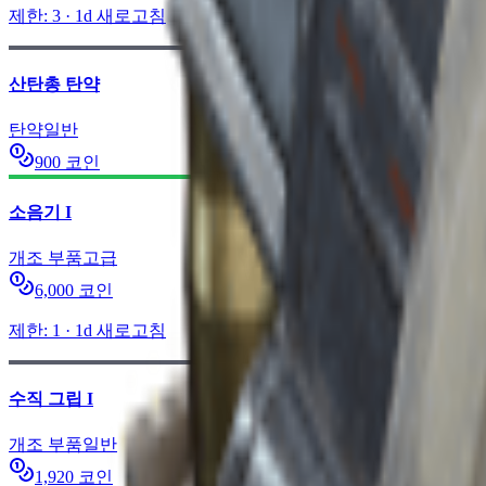
제한
:
3
·
1d
새로고침
산탄총 탄약
탄약
일반
900
코인
소음기 I
개조 부품
고급
6,000
코인
제한
:
1
·
1d
새로고침
수직 그립 I
개조 부품
일반
1,920
코인