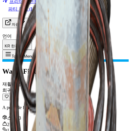
프리미엄 전환
파티 찾기 (LFG)
자료
언어
KR 한국어
아이템
:
Water Filter
Toggle Menu
Water Filter
재활용품
희귀
A portable filtration device for purifying water.
스택
:
3
2
kg
1,000