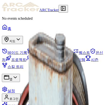
ARCTracker
No events scheduled
홈
지도
레이드 기록
보관함
필요한 아이템
퀘스트
은신
처
프로젝트
스쿼드
지도 이벤트
아이템
시즌
스킬 트리
앱
설정
로그인
회원가입