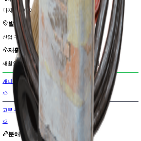
마지막 업데이트
:
Nov 1, 2025
발견 장소
산업 구역
재활용 시 획득
재활용 시 다음을 획득합니다:
0
이하
레이더 코인
캐니스터
x3
고무 부품
x2
분해 시 획득