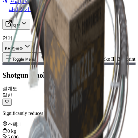
프리미엄 전환
파티 찾기 (LFG)
자료
언어
KR 한국어
아이템
:
Shotgun Choke III Blueprint
Toggle Menu
Shotgun Choke III Blueprint
설계도
일반
Significantly reduces base dispersion.
스택
:
1
0
kg
5,000