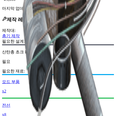
마지막 업데이트
:
Dec 07, 2025
제작 레시피
제작대
:
총기 제작
필요한 설계도:
산탄총 초크 III 설계도
필요
필요한 재료:
모드 부품
x2
전선
x8