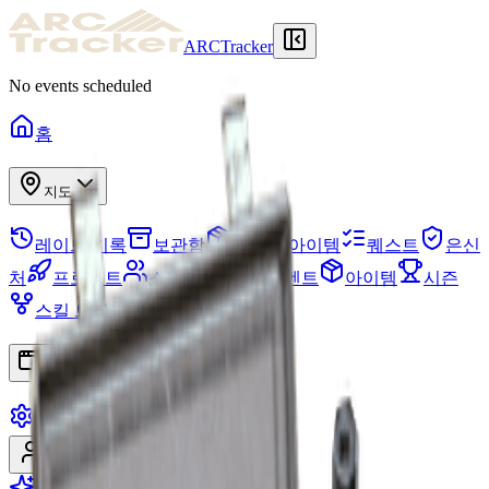
ARCTracker
No events scheduled
홈
지도
레이드 기록
보관함
필요한 아이템
퀘스트
은신
처
프로젝트
스쿼드
지도 이벤트
아이템
시즌
스킬 트리
앱
설정
로그인
회원가입