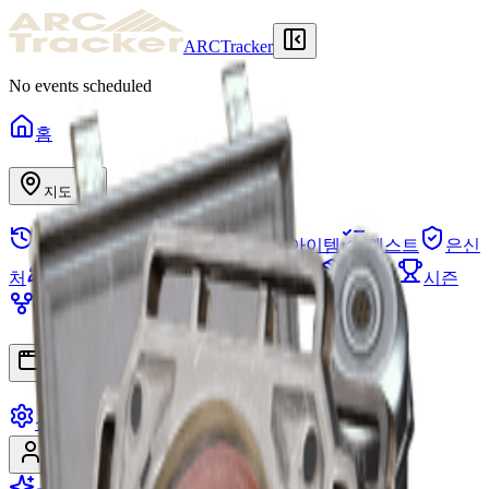
ARCTracker
No events scheduled
홈
지도
레이드 기록
보관함
필요한 아이템
퀘스트
은신
처
프로젝트
스쿼드
지도 이벤트
아이템
시즌
스킬 트리
앱
설정
로그인
회원가입