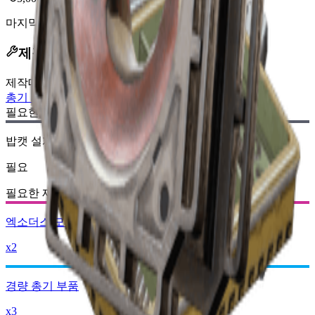
마지막 업데이트
:
Jan 13, 2026
제작 레시피
제작대
:
총기 제작
필요한 설계도:
밥캣 설계도
필요
필요한 재료:
엑소더스 모듈
x2
경량 총기 부품
x3