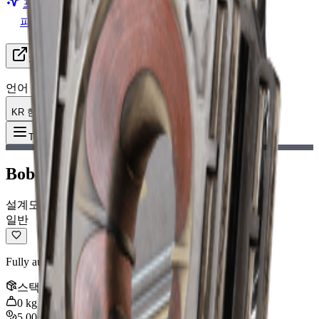
프리미엄 전환
파티 찾기 (LFG)
자료
언어
KR 한국어
아이템
:
Bobcat Blueprint
Toggle Menu
Bobcat Blueprint
설계도
일반
Fully automatic SMG with high fire rate but low accuracy.
스택
:
1
0
kg
5,000