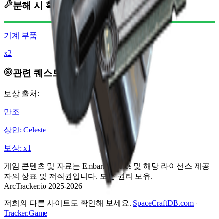
분해 시 획득
기계 부품
x2
관련 퀘스트
보상 출처:
만조
상인
:
Celeste
보상
: x
1
게임 콘텐츠 및 자료는 Embark Studios 및 해당 라이선스 제공
자의 상표 및 저작권입니다. 모든 권리 보유.
ArcTracker.io 2025-2026
저희의 다른 사이트도 확인해 보세요.
SpaceCraftDB.com
·
Tracker.Game