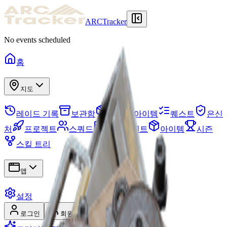
ARCTracker
No events scheduled
홈
지도
레이드 기록
보관함
필요한 아이템
퀘스트
은신
처
프로젝트
스쿼드
지도 이벤트
아이템
시즌
스킬 트리
앱
설정
로그인
회원가입