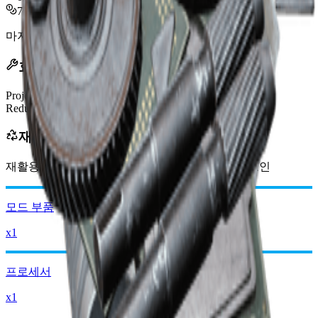
7,000
마지막 업데이트
:
Jan 09, 2026
효과
Projectiles Per Shot
+3
Reduced Projectile Damage
70%
재활용 시 획득
재활용 시 다음을 획득합니다:
-4750
이하
레이더 코인
모드 부품
x1
프로세서
x1