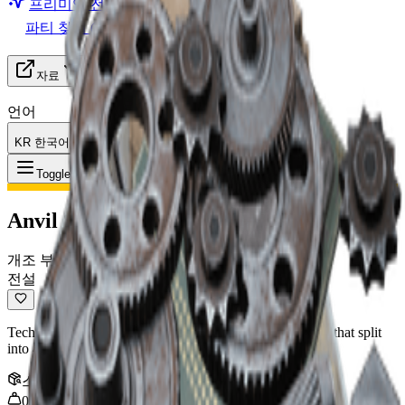
프리미엄 전환
파티 찾기 (LFG)
자료
언어
KR 한국어
아이템
:
Anvil Splitter
Toggle Menu
Anvil Splitter
개조 부품
전설
Tech mod for the Anvil that replaces its bullets with ones that split
into 4 weaker projectiles.
스택
:
1
0.5
kg