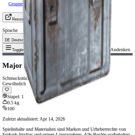
Gruppe suchen (LFG)
Ressourcen
Sprache
DE Deutsch
Gegenstand
:
Major Aivas Andenken
Toggle Menu
Major Aivas Andenken
Schmuckstück
Gewöhnlich
Stapel
:
1
0.5
kg
100
Zuletzt aktualisiert
:
Apr 14, 2026
Spielinhalte und Materialien sind Marken und Urheberrechte von
Embark Studios und seinen Lizenzgebern. Alle Rechte vorbehalten.