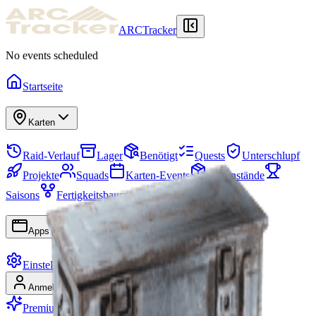
ARCTracker
No events scheduled
Startseite
Karten
Raid-Verlauf
Lager
Benötigt
Quests
Unterschlupf
Projekte
Squads
Karten-Events
Gegenstände
Saisons
Fertigkeitsbaum
Apps
Einstellungen
Anmelden
Registrieren
Premium werden