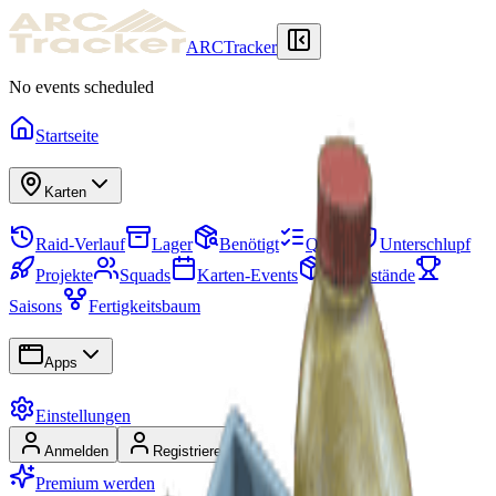
ARCTracker
No events scheduled
Startseite
Karten
Raid-Verlauf
Lager
Benötigt
Quests
Unterschlupf
Projekte
Squads
Karten-Events
Gegenstände
Saisons
Fertigkeitsbaum
Apps
Einstellungen
Anmelden
Registrieren
Premium werden