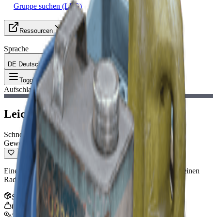
Gruppe suchen (LFG)
Ressourcen
Sprache
DE Deutsch
Gegenstand
:
Leichte
Toggle Menu
Aufschlaggranate
Leichte Aufschlaggranate
Schnellzugriff
Gewöhnlich
Eine Granate, die beim Aufprall explodiert und in einem kleinen
Radius Explosionsschaden verursacht.
Stapel
:
5
0.1
kg
270