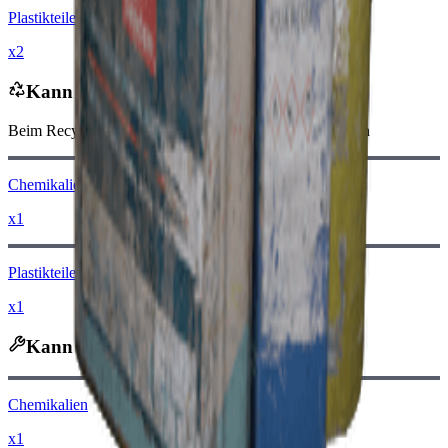
Plastikteile
x2
Kann recycelt werden zu
Beim Recycling erhältst du
-160
weniger
Raider-Münzen
Chemikalien
x1
Plastikteile
x1
Kann zerlegt werden zu
Chemikalien
x1