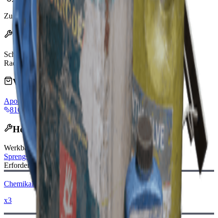
Zuletzt aktualisiert
:
May 30, 2026
Effekte
Schaden
30
Radius
2.5m
Verkauft von Händlern
Apollo
810 Coins
Herstellungsrezept
Werkbänke
:
Sprengstoffstation
,
Werkbank
,
Herstellung im Raid
Erforderliche Materialien:
Chemikalien
x3