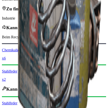
Zu finden in
Industrie
Kann recycelt werden zu
Beim Recycling erhältst du
-100
weniger
Raider-Münzen
Chemikalien
x6
Stahlfeder
x2
Kann zerlegt werden zu
Stahlfeder