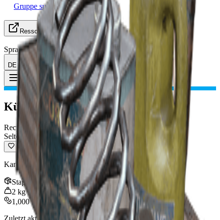
Gruppe suchen (LFG)
Ressourcen
Sprache
DE Deutsch
Gegenstand
:
Kühlspule
Toggle Menu
Kühlspule
Recycelbar
Selten
Kann zu Herstellungsmaterialien recycelt werden.
Stapel
:
3
2
kg
1,000
Zuletzt aktualisiert
:
Jan 09, 2026