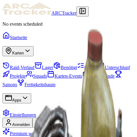
ARCTracker
No events scheduled
Startseite
Karten
Raid-Verlauf
Lager
Benötigt
Quests
Unterschlupf
Projekte
Squads
Karten-Events
Gegenstände
Saisons
Fertigkeitsbaum
Apps
Einstellungen
Anmelden
Registrieren
Premium werden