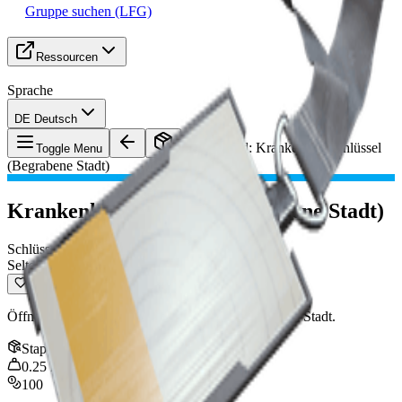
Gruppe suchen (LFG)
Ressourcen
Sprache
DE Deutsch
Gegenstand
:
Krankenhausschlüssel
Toggle Menu
(Begrabene Stadt)
Krankenhausschlüssel (Begrabene Stadt)
Schlüssel
Selten
Öffnet eine Tür im Krankenhaus in der Begrabenen Stadt.
Stapel
:
1
0.25
kg
100