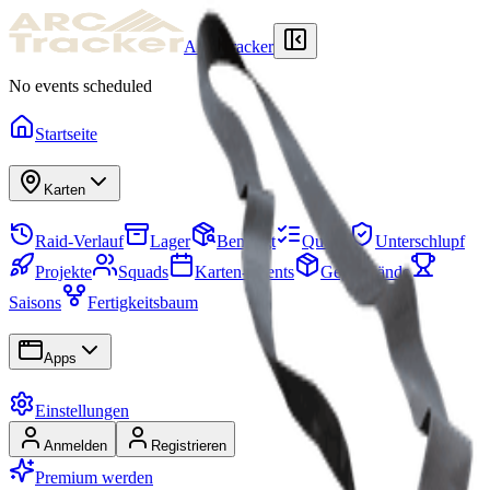
ARCTracker
No events scheduled
Startseite
Karten
Raid-Verlauf
Lager
Benötigt
Quests
Unterschlupf
Projekte
Squads
Karten-Events
Gegenstände
Saisons
Fertigkeitsbaum
Apps
Einstellungen
Anmelden
Registrieren
Premium werden