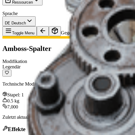
Ressourcen
Sprache
DE Deutsch
Gegenstand
:
Amboss-Spalter
Toggle Menu
Amboss-Spalter
Modifikation
Legendär
Technische Modifikation für den Amboss, die seine Kugeln durch solche
Stapel
:
1
0.5
kg
7,000
Zuletzt aktualisiert
:
Jan 09, 2026
Effekte