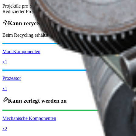
Projektile pro Schuss
+3
Reduzierter Projektilschaden
70%
Kann recycelt werden zu
Beim Recycling erhältst du
-4750
weniger
Raider-Münzen
Mod-Komponenten
x1
Prozessor
x1
Kann zerlegt werden zu
Mechanische Komponenten
x2