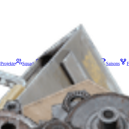
Projekte
Squads
Karten-Events
Gegenstände
Saisons
F