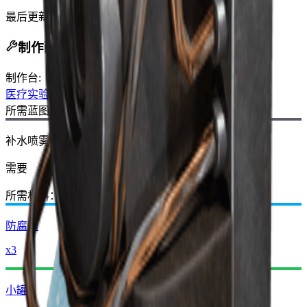
最后更新
:
Nov 12, 2025
制作配方
制作台
:
医疗实验室
所需蓝图：
补水喷雾蓝图
需要
所需材料：
防腐剂
x3
小罐