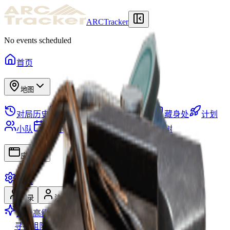
ARCTracker
No events scheduled
首页
地图
对局历史
仓库
所需物品
任务
藏身处
计划
小队
地图事件
物品
赛季
技能树
应用
设置
登录
注册
升级高级版
寻找组队