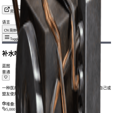
资源
语言
CN 简体中文
物品
:
补水喷雾蓝图
Toggle Menu
补水喷雾蓝图
蓝图
普通
一种医疗物品，在使用过程中不断恢复生命值。可以对自己或
盟友使用。
堆叠
:
1
5,000