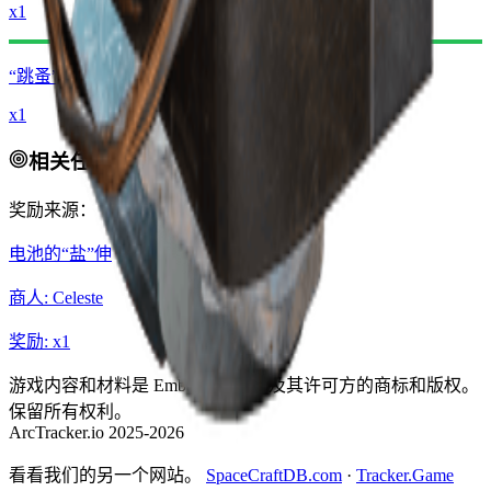
x1
“跳蚤”收纳仓
x1
相关任务
奖励来源：
电池的“盐”伸
商人
:
Celeste
奖励
: x
1
游戏内容和材料是 Embark Studios 及其许可方的商标和版权。
保留所有权利。
ArcTracker.io 2025-2026
看看我们的另一个网站。
SpaceCraftDB.com
·
Tracker.Game