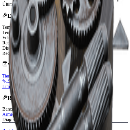
Última atualização
:
Mar 22, 2026
Efeitos
Tempo de equipar aumentado
20%
Tempo de desequipar aumentado
20%
Velocidade de mira reduzida
30%
Recuo horizontal reduzido
15%
Dispersão por tiro reduzida
20%
Recuo vertical reduzido
15%
Vendido por Comerciantes
Tian Wen
vendorLevel
15,000 Coins
Limite: 1
Reabastece diariamente
Receita de Fabricação
Bancada de Fabricação
:
Armeiro
Diagrama Necessário: