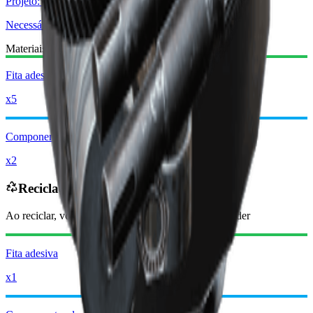
Projeto: Coronha acolchoada
Necessário
Materiais Necessários:
Fita adesiva
x5
Componentes de modificação
x2
Reciclado em
Ao reciclar, você receberá
-2950
menos
Moedas Raider
Fita adesiva
x1