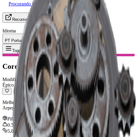
Procurando Grupo
Recursos
Idioma
PT Português
Item
:
Coronha acolchoada
Toggle Menu
Coronha acolchoada
Modificação
Épico
Melhora significativamente a estabilidade. Compatível com:
Arpeggio, Rattler, Ferro, Renegade, Torrente
Pilha
:
1
0.5
kg
5,000