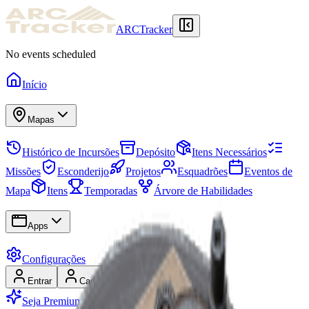
ARCTracker
No events scheduled
Início
Mapas
Histórico de Incursões
Depósito
Itens Necessários
Missões
Esconderijo
Projetos
Esquadrões
Eventos de
Mapa
Itens
Temporadas
Árvore de Habilidades
Apps
Configurações
Entrar
Cadastrar-se
Seja Premium